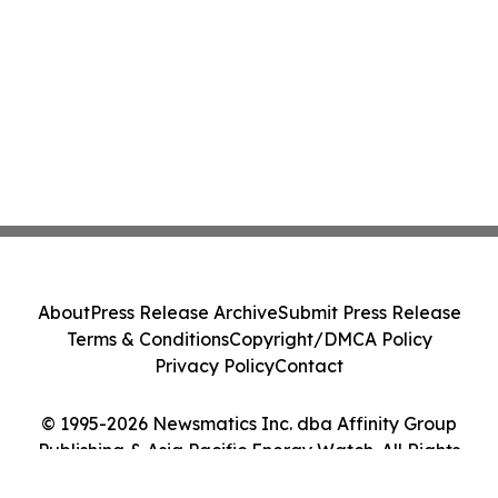
About
Press Release Archive
Submit Press Release
Terms & Conditions
Copyright/DMCA Policy
Privacy Policy
Contact
© 1995-2026 Newsmatics Inc. dba Affinity Group
Publishing & Asia Pacific Energy Watch. All Rights
Reserved.