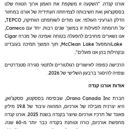
אורנו קנדה. "השקעה זו משקפת את האמון ארוך הטווח שלנו
בססקצ'ואן ואת חשיבותה לצמיחתה העתידית של אורנו במחזור
,
TEPCO
הדלק הגרעיני העולמי. אנו מודים לשותפתנו הוותיקה,
,
Cameco
על תרומתה לפעילות זו במשך שנים רבות. יחד עם
Cigar
אנו נשארים מחויבים להפעלה בטוחה ואמינה של מכרה
, תוך המשך תמיכה בעובדינו
McClean Lake
מפעל
ה
ו
Lake
".
ובקהילות בהן אנו פועלים
הרכישה כפופה לאישורים רגולטוריים ולתנאי סגירה סטנדרטיים
וצפויה להיסגר ברבעון השלישי של 2026.
אודות אורנו קנדה
, שבסיסה בססקטון, ססקצ'ואן,
Orano Canada Inc
חברת
היא יצרנית מובילה של אורניום, המהווה עיבוד של 19.8 מיליון
פאונד של תרכיז אורניום שיוצר בקנדה בשנת 2025. אורנו קנדה
מחפשת אורניום,
כורה
וטוחנת
בקנדה כבר יותר מ-60 שנה.