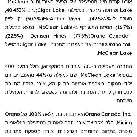
McClean
ב-
אורנו קנדה היא המפעילה של מפעל האורניום
(כיום 40.453%,
Cigar Lake
ושותפה מרכזית בפעילות
Lake
(30.2%) וקי לייק
McArthur River
העולה ל-42.582%),
נמצא בבעלות
McClean Lake
ב-
(16.7%). המיזם המשותף
(22.5%).
Denison Mines
ו-
(77.5%)
Orano Canada
במפעל
Cigar Lake
טוחנת את העפרות ממכרה
Orano toll
.
McClean Lake
החברה מעסיקה כ-500 עובדים בססקצ'ואן, כולל כמעט 400
, שם למעלה מ-44% מהעובדים הם
McClean Lake
במפעל
ילידי המקום
. כיצרנית אורניום בת קיימא, אורנו קנדה מחויבת
לבטיחות, להגנת הסביבה ולתרומה לשגשוג ולרווחת הקהילות
השכנות.
Orano
100% של
מלאה
היא חברת בת
Orano Canada Inc.
, חלק מקבוצת אורנו הרב-לאומית. כמפעילה בינלאומית
Mining
מוכרת בתחום החומרים הגרעיניים, אורנו מספקת פתרונות