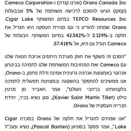
Cameco Corporation
ו-
(אורנו קנדה)
Orano Canada Inc
(קמקו)
הגיעו להסכם לרכישה משותפת של 5% שבבעלות
.
Cigar Lake
במיזם המשותף
TEPCO Resources Inc
כי עם סגירת העסקה היא תגדיל את
שמחה להודיע
Orano
חלקה ב-2.129% ל-42.582% במיזם המשותף. הבעלות של
תגדל גם היא, אל 57.418%.
Cameco
"הסכם זה משקף את חוזק מערכת היחסים ארוכת הטווח שלנו
ואת המחויבות המשותפת שלנו לתמיכה בביטחון
Cameco
עם
,
Orano
אנרגטי באמצעות אנרגיה גרעינית אמינה ודלת פחמן. ב-
אנו ממשיכים להתמקד בהשקעה ובמצוינות תפעולית לתמיכה
בלקוחותינו ברחבי העולם", אמר חאבייר סן מרטין
, סגן נשיא בכיר, יחידת
)
Xavier Saint Martin Tillet
(
טילט
.
Orano
הכרייה העסקית של
Cigar
במכרה
Orano
"אנו שמחים להגדיל את חלקה של
, נשיא ומנכ"ל
)
Pascal Bastien
(
אמר פסקל בסטיאן
",
Lake