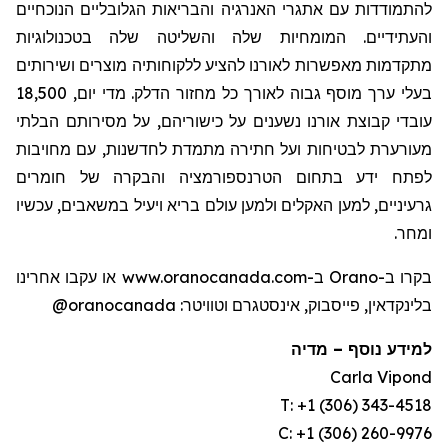
להתמודדות עם אתגרי האנרגיה והבריאות הגלובליים הנוכחיים
והעתידיים. המומחיות שלה והשליטה שלה בטכנולוגיות
מתקדמות מאפשרות לאורנו להציע ללקוחותיה מוצרים ושירותים
בעלי ערך מוסף גבוה לאורך כל מחזור הדלק. מדי יום, 18,500
עובדי קבוצת אורנו נשענים על כישוריהם, על מסירותם הבלתי
מעורערת לבטיחות ועל חתירה מתמדת לחדשנות, עם מחויבות
לפתח ידע בתחום
הטרנספורמציה והבקרה של חומרים
גרעיניים, למען האקלים ולמען עולם בריא ויעיל במשאבים, עכשיו
ומחר.
בקרו ב-Orano ב-www.oranocanada.com או עקבו אחרינו
@oranocanada
בלינקדאין, פייסבוק, אינסטגרם וטוויטר:
מדיה
–
למידע נוסף
Carla Vipond
T: +1 (306) 343-4518
C: +1 (306) 260-9976